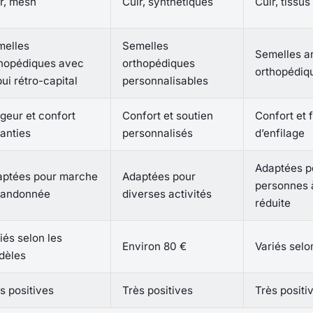
r, mesh
Cuir, synthétiques
Cuir, tissus
melles
Semelles
Semelles a
hopédiques avec
orthopédiques
orthopédiq
ui rétro-capital
personnalisables
geur et confort
Confort et soutien
Confort et f
anties
personnalisés
d’enfilage
Adaptées po
aptées pour marche
Adaptées pour
personnes à
randonnée
diverses activités
réduite
iés selon les
Environ 80 €
Variés selo
dèles
s positives
Très positives
Très positi