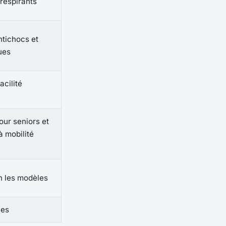
 respirants
ntichocs et
ues
acilité
ur seniors et
 mobilité
n les modèles
ves