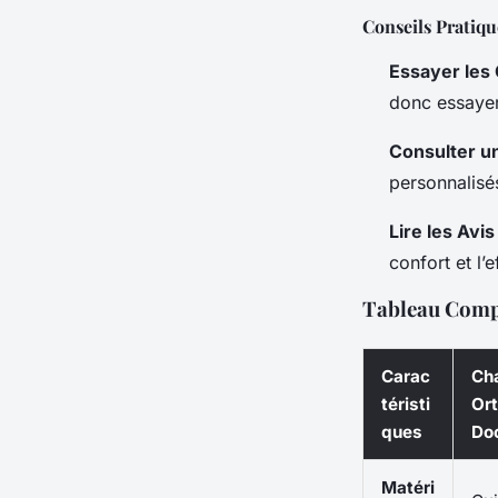
Conseils Pratiqu
Essayer les 
donc essayer 
Consulter un
personnalisé
Lire les Avis
confort et l’
Tableau Comp
Carac
Ch
téristi
Or
ques
Do
Matéri