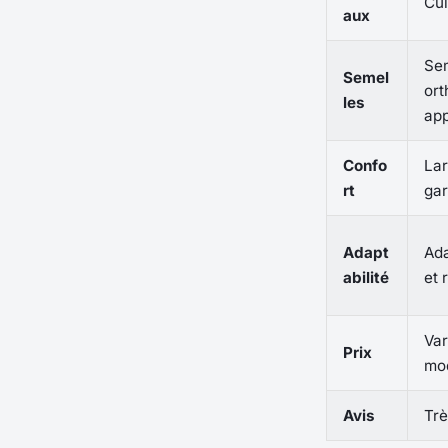
Cui
aux
Se
Semel
ort
les
app
Confo
Lar
rt
gar
Adapt
Ad
abilité
et 
Var
Prix
mo
Avis
Trè