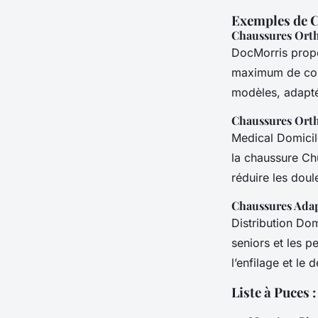
Exemples de 
Chaussures Ort
DocMorris propo
maximum de confo
modèles, adapté
Chaussures Ort
Medical Domicil
la chaussure Ch
réduire les doul
Chaussures Adap
Distribution Do
seniors et les p
l’enfilage et le 
Liste à Puces