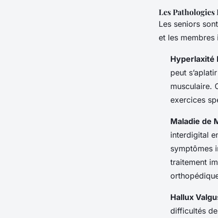
Les Pathologies 
Les seniors sont
et les membres i
Hyperlaxité
peut s’aplati
musculaire. C
exercices sp
Maladie de 
interdigital 
symptômes in
traitement im
orthopédique
Hallux Valgu
difficultés 