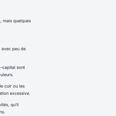
e, mais quelques
, avec peu de
-capital sont
uleurs.
e cuir ou les
ration excessive.
tés, qu’il
ns.