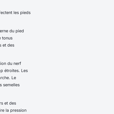
fectent les pieds
terne du pied
e tonus
s et des
ion du nerf
p étroites. Les
arche. Le
es semelles
rs et des
re la pression