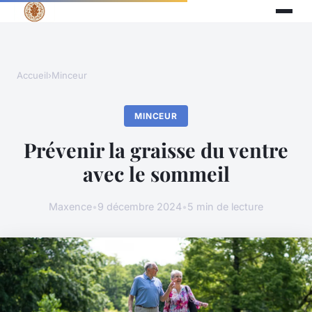
Accueil
›
Minceur
MINCEUR
Prévenir la graisse du ventre
avec le sommeil
Maxence
•
9 décembre 2024
•
5 min de lecture