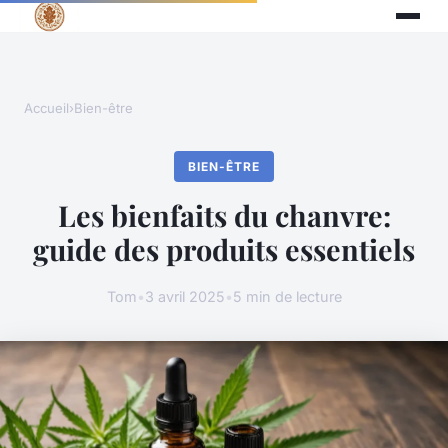
Accueil
›
Bien-être
BIEN-ÊTRE
Les bienfaits du chanvre:
guide des produits essentiels
Tom
•
3 avril 2025
•
5 min de lecture