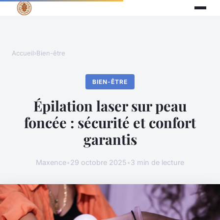
Accueil
›
Bien-être
BIEN-ÊTRE
Épilation laser sur peau
foncée : sécurité et confort
garantis
Maxence
•
29 octobre 2025
•
3 min de lecture