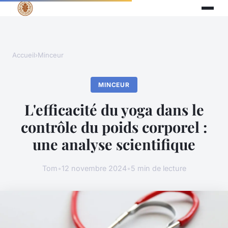
Accueil
›
Minceur
MINCEUR
L'efficacité du yoga dans le
contrôle du poids corporel :
une analyse scientifique
Tom
•
12 novembre 2024
•
5 min de lecture